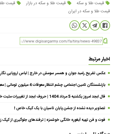
قیمت طلا و سکه
قیمت طلا و سکه در بازار
قیمت طلا 
قیمت طلا و سکه در ایران
اخبار مرتبط
عکس تفریح رامبد جوان و همسر سومش در خارج | لباس اروپایی نگار
بازنشستگان تامین اجتماعی چشم انتظار معوقات 4 میلیون تومانی | معوقات فروردین حقوق بازنشستگان کی واریز می شود ؟
فال ابجد امروز یکشنبه 5 مرداد 1404 | حروف ابجد از تغییرات مثبت خبر می‌دهند !
تصاویر دیده نشده از جشن پایان تاسیان با یک کیک خاص !
فوت و فن تهیه آبغوره خانگی خوشمزه | ترفندهای جلوگیری از کپک زد