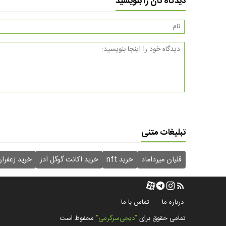
دیدگاه تان را بنویسید
تبلیغات متنی
قلیان میرداماد
خرید nft
خرید اکانت گوگل ادز
خرید زعفرا
درباره ما
تماس با ما
تمامی حقوق برای
"دیجی‌سرگرمی"
محفوظ است