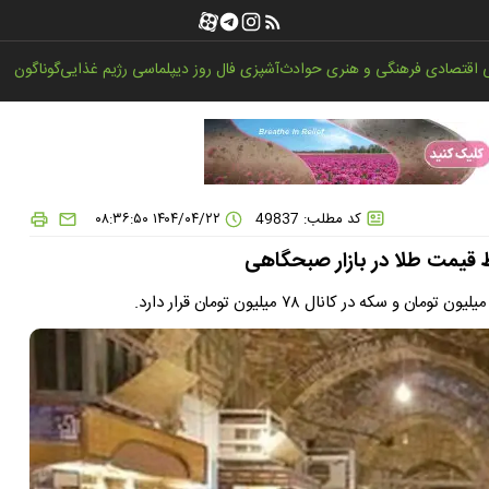
اقتصادی
فرهنگی و هنری
حوادث
آشپزی
فال روز
دیپلماسی
رژیم غذایی
گوناگون
کد مطلب: 49837
۱۴۰۴/۰۴/۲۲ ۰۸:۳۶:۵۰