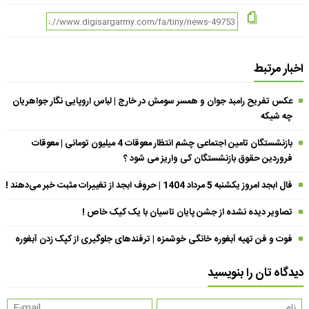
اخبار مرتبط
عکس تفریح رامبد جوان و همسر سومش در خارج | لباس اروپایی نگار جواهریان
چه شیکه
بازنشستگان تامین اجتماعی چشم انتظار معوقات 4 میلیون تومانی | معوقات
فروردین حقوق بازنشستگان کی واریز می شود ؟
فال ابجد امروز یکشنبه 5 مرداد 1404 | حروف ابجد از تغییرات مثبت خبر می‌دهند !
تصاویر دیده نشده از جشن پایان تاسیان با یک کیک خاص !
فوت و فن تهیه آبغوره خانگی خوشمزه | ترفندهای جلوگیری از کپک زدن آبغوره
دیدگاه تان را بنویسید