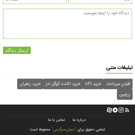
ارسال دیدگاه
تبلیغات متنی
قلیان میرداماد
خرید nft
خرید اکانت گوگل ادز
خرید زعفران
زرچین
درباره ما
تماس با ما
تمامی حقوق برای
"دیجی‌سرگرمی"
محفوظ است