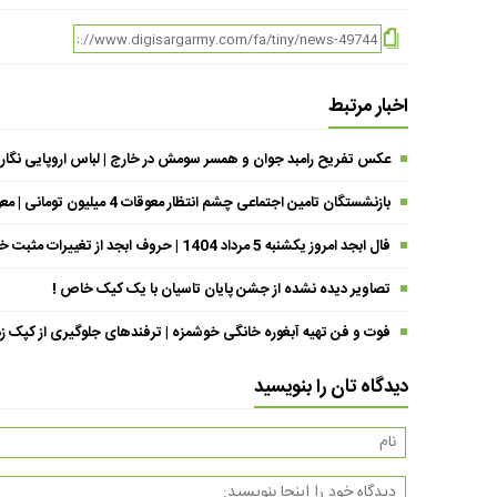
اخبار مرتبط
عکس تفریح رامبد جوان و همسر سومش در خارج | لباس اروپایی نگار
بازنشستگان تامین اجتماعی چشم انتظار معوقات 4 میلیون تومانی | معوقات فروردین حقوق بازنشستگان کی واریز می شود ؟
فال ابجد امروز یکشنبه 5 مرداد 1404 | حروف ابجد از تغییرات مثبت خبر می‌دهند !
تصاویر دیده نشده از جشن پایان تاسیان با یک کیک خاص !
فوت و فن تهیه آبغوره خانگی خوشمزه | ترفندهای جلوگیری از کپک زد
دیدگاه تان را بنویسید