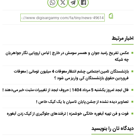
اخبار مرتبط
عکس تفریح رامبد جوان و همسر سومش در خارج | لباس اروپایی نگار جواهریان
چه شیکه
بازنشستگان تامین اجتماعی چشم انتظار معوقات 4 میلیون تومانی | معوقات
فروردین حقوق بازنشستگان کی واریز می شود ؟
فال ابجد امروز یکشنبه 5 مرداد 1404 | حروف ابجد از تغییرات مثبت خبر می‌دهند !
تصاویر دیده نشده از جشن پایان تاسیان با یک کیک خاص !
فوت و فن تهیه آبغوره خانگی خوشمزه | ترفندهای جلوگیری از کپک زدن آبغوره
دیدگاه تان را بنویسید