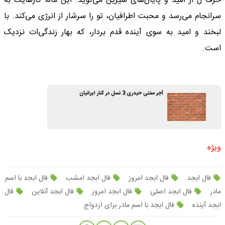
حرف ل از امید و پایان‌های شیرین می‌گوید. این ماه، کارهایت به
سرانجام می‌رسد و محبت اطرافیان، تو را سرشار از انرژی می‌کند. با
لبخند و امید به سوی آینده قدم بردار، که بهار زندگی‌ات نزدیک
است.
آجر سنتی حیدری 3 نسل در کنار ایرانیان
ویژه
فال ابجد
فال ابجد امروز
فال ابجد امشب
فال ابجد با اسم
مادر
فال ابجد اصلی
فال ابجد امروز
فال ابجد آنلاین
فال
ابجد آینده
فال ابجد با اسم مادر برای ازدواج