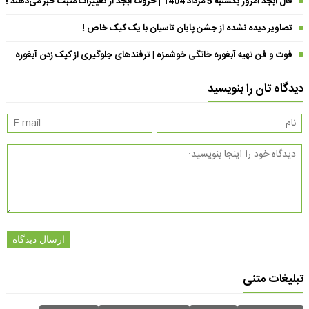
فال ابجد امروز یکشنبه 5 مرداد 1404 | حروف ابجد از تغییرات مثبت خبر می‌دهند !
تصاویر دیده نشده از جشن پایان تاسیان با یک کیک خاص !
فوت و فن تهیه آبغوره خانگی خوشمزه | ترفندهای جلوگیری از کپک زدن آبغوره
دیدگاه تان را بنویسید
ارسال دیدگاه
تبلیغات متنی