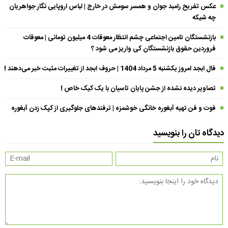
عکس تفریح رامبد جوان و همسر سومش در خارج | لباس اروپایی نگار جواهریان
چه شیکه
بازنشستگان تامین اجتماعی چشم انتظار معوقات 4 میلیون تومانی | معوقات
فروردین حقوق بازنشستگان کی واریز می شود ؟
فال ابجد امروز یکشنبه 5 مرداد 1404 | حروف ابجد از تغییرات مثبت خبر می‌دهند !
تصاویر دیده نشده از جشن پایان تاسیان با یک کیک خاص !
فوت و فن تهیه آبغوره خانگی خوشمزه | ترفندهای جلوگیری از کپک زدن آبغوره
دیدگاه تان را بنویسید