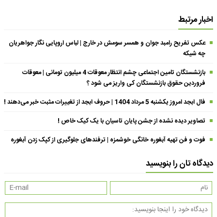
اخبار مرتبط
عکس تفریح رامبد جوان و همسر سومش در خارج | لباس اروپایی نگار جواهریان
چه شیکه
بازنشستگان تامین اجتماعی چشم انتظار معوقات 4 میلیون تومانی | معوقات
فروردین حقوق بازنشستگان کی واریز می شود ؟
فال ابجد امروز یکشنبه 5 مرداد 1404 | حروف ابجد از تغییرات مثبت خبر می‌دهند !
تصاویر دیده نشده از جشن پایان تاسیان با یک کیک خاص !
فوت و فن تهیه آبغوره خانگی خوشمزه | ترفندهای جلوگیری از کپک زدن آبغوره
دیدگاه تان را بنویسید