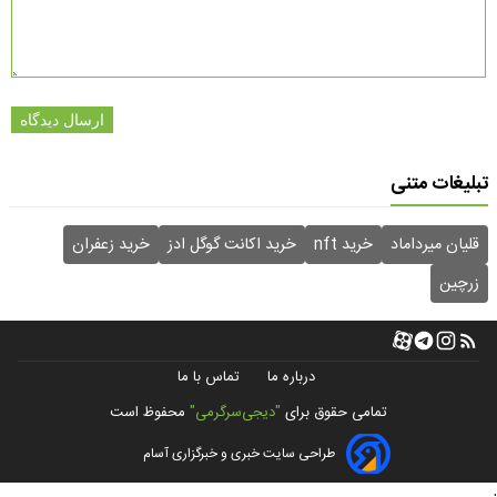
ارسال دیدگاه
تبلیغات متنی
قلیان میرداماد
خرید nft
خرید اکانت گوگل ادز
خرید زعفران
زرچین
درباره ما
تماس با ما
تمامی حقوق برای
"دیجی‌سرگرمی"
محفوظ است
طراحی سایت خبری و خبرگزاری آسام