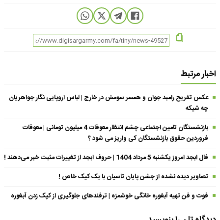
اخبار مرتبط
عکس تفریح رامبد جوان و همسر سومش در خارج | لباس اروپایی نگار جواهریان
چه شیکه
بازنشستگان تامین اجتماعی چشم انتظار معوقات 4 میلیون تومانی | معوقات
فروردین حقوق بازنشستگان کی واریز می شود ؟
فال ابجد امروز یکشنبه 5 مرداد 1404 | حروف ابجد از تغییرات مثبت خبر می‌دهند !
تصاویر دیده نشده از جشن پایان تاسیان با یک کیک خاص !
فوت و فن تهیه آبغوره خانگی خوشمزه | ترفندهای جلوگیری از کپک زدن آبغوره
دیدگاه تان را بنویسید