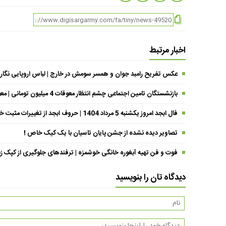
اخبار مرتبط
عکس تفریح رامبد جوان و همسر سومش در خارج | لباس اروپایی نگار
بازنشستگان تامین اجتماعی چشم انتظار معوقات 4 میلیون تومانی | معوقات فروردین حقوق بازنشستگان کی واریز می شود ؟
فال ابجد امروز یکشنبه 5 مرداد 1404 | حروف ابجد از تغییرات مثبت خبر می‌دهند !
تصاویر دیده نشده از جشن پایان تاسیان با یک کیک خاص !
فوت و فن تهیه آبغوره خانگی خوشمزه | ترفندهای جلوگیری از کپک زد
دیدگاه تان را بنویسید