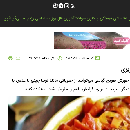
اقتصادی
فرهنگی و هنری
حوادث
آشپزی
فال روز
دیپلماسی
رژیم غذایی
گوناگون
کد مطلب: 49520
۱۴۰۴/۰۴/۱۴ ۱۱:۳۸:۵۷
یزی
خورش هویج گیاهی می‌توانید از حبوباتی مانند لوبیا چیتی یا عدس یا
یا دیگر سبزیجات برای افزایش طعم و عطر خورشت استفاده کنید