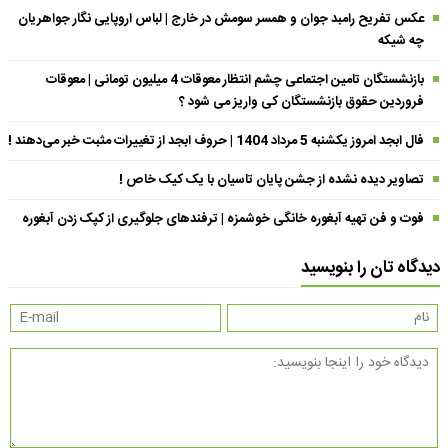
عکس تفریح رامبد جوان و همسر سومش در خارج | لباس اروپایی نگار جواهریان
چه شیکه
بازنشستگان تامین اجتماعی چشم انتظار معوقات 4 میلیون تومانی | معوقات
فروردین حقوق بازنشستگان کی واریز می شود ؟
فال ابجد امروز یکشنبه 5 مرداد 1404 | حروف ابجد از تغییرات مثبت خبر می‌دهند !
تصاویر دیده نشده از جشن پایان تاسیان با یک کیک خاص !
فوت و فن تهیه آبغوره خانگی خوشمزه | ترفندهای جلوگیری از کپک زدن آبغوره
دیدگاه تان را بنویسید