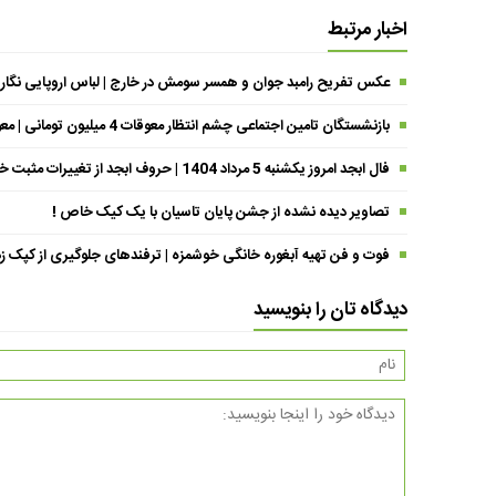
اخبار مرتبط
عکس تفریح رامبد جوان و همسر سومش در خارج | لباس اروپایی نگار
بازنشستگان تامین اجتماعی چشم انتظار معوقات 4 میلیون تومانی | معوقات فروردین حقوق بازنشستگان کی واریز می شود ؟
فال ابجد امروز یکشنبه 5 مرداد 1404 | حروف ابجد از تغییرات مثبت خبر می‌دهند !
تصاویر دیده نشده از جشن پایان تاسیان با یک کیک خاص !
فوت و فن تهیه آبغوره خانگی خوشمزه | ترفندهای جلوگیری از کپک زد
دیدگاه تان را بنویسید