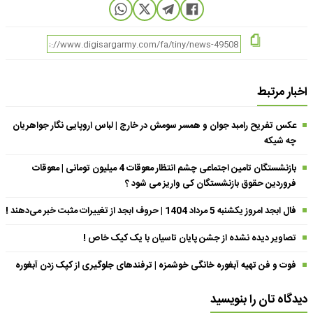
اخبار مرتبط
عکس تفریح رامبد جوان و همسر سومش در خارج | لباس اروپایی نگار جواهریان
چه شیکه
بازنشستگان تامین اجتماعی چشم انتظار معوقات 4 میلیون تومانی | معوقات
فروردین حقوق بازنشستگان کی واریز می شود ؟
فال ابجد امروز یکشنبه 5 مرداد 1404 | حروف ابجد از تغییرات مثبت خبر می‌دهند !
تصاویر دیده نشده از جشن پایان تاسیان با یک کیک خاص !
فوت و فن تهیه آبغوره خانگی خوشمزه | ترفندهای جلوگیری از کپک زدن آبغوره
دیدگاه تان را بنویسید