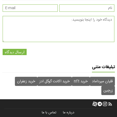
ارسال دیدگاه
تبلیغات متنی
قلیان میرداماد
خرید nft
خرید اکانت گوگل ادز
خرید زعفران
زرچین
درباره ما
تماس با ما