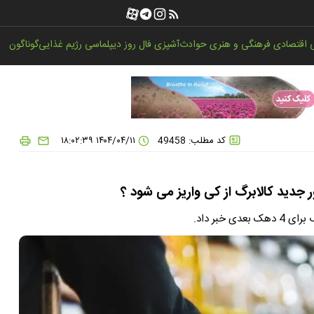
اقتصادی
فرهنگی و هنری
حوادث
آشپزی
فال روز
دیپلماسی
رژیم غذایی
گوناگون
کد مطلب: 49458
۱۴۰۴/۰۴/۱۱ ۱۸:۰۲:۳۹
خبر داد.