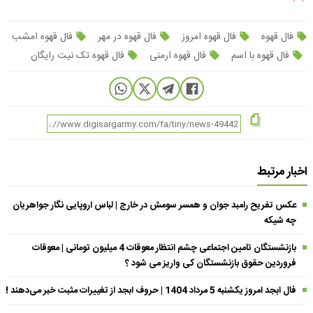
فال قهوه
فال قهوه امروز
فال قهوه در مهر
فال قهوه امشب
فال قهوه با اسم
فال قهوه ارمنی
فال قهوه تک نیت رایگان
اخبار مرتبط
عکس تفریح رامبد جوان و همسر سومش در خارج | لباس اروپایی نگار جواهریان
چه شیکه
بازنشستگان تامین اجتماعی چشم انتظار معوقات 4 میلیون تومانی | معوقات
فروردین حقوق بازنشستگان کی واریز می شود ؟
فال ابجد امروز یکشنبه 5 مرداد 1404 | حروف ابجد از تغییرات مثبت خبر می‌دهند !