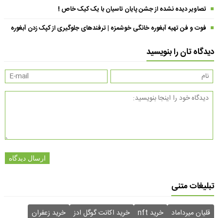
تصاویر دیده نشده از جشن پایان تاسیان با یک کیک خاص !
فوت و فن تهیه آبغوره خانگی خوشمزه | ترفندهای جلوگیری از کپک زدن آبغوره
دیدگاه تان را بنویسید
ارسال دیدگاه
تبلیغات متنی
قلیان میرداماد
خرید nft
خرید اکانت گوگل ادز
خرید زعفران