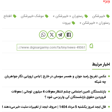
ویژه
خیبرشکن
رستوران « خیبرشکن »
موشک خیبرشکن
افتتاح
رستوران « خیبرشکن »
بیروت
اخبار مرتبط
عکس تفریح رامبد جوان و همسر سومش در خارج | لباس اروپایی نگار جواهریان
چه شیکه
بازنشستگان تامین اجتماعی چشم انتظار معوقات 4 میلیون تومانی | معوقات
فروردین حقوق بازنشستگان کی واریز می شود ؟
فال ابجد امروز یکشنبه 5 مرداد 1404 | حروف ابجد از تغییرات مثبت خبر می‌دهند !