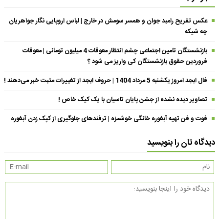
عکس تفریح رامبد جوان و همسر سومش در خارج | لباس اروپایی نگار جواهریان
چه شیکه
بازنشستگان تامین اجتماعی چشم انتظار معوقات 4 میلیون تومانی | معوقات
فروردین حقوق بازنشستگان کی واریز می شود ؟
فال ابجد امروز یکشنبه 5 مرداد 1404 | حروف ابجد از تغییرات مثبت خبر می‌دهند !
تصاویر دیده نشده از جشن پایان تاسیان با یک کیک خاص !
فوت و فن تهیه آبغوره خانگی خوشمزه | ترفندهای جلوگیری از کپک زدن آبغوره
دیدگاه تان را بنویسید