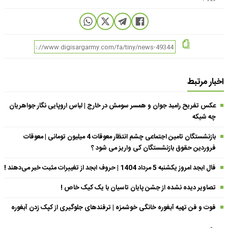
اخبار مرتبط
عکس تفریح رامبد جوان و همسر سومش در خارج | لباس اروپایی نگار جواهریان
چه شیکه
بازنشستگان تامین اجتماعی چشم انتظار معوقات 4 میلیون تومانی | معوقات
فروردین حقوق بازنشستگان کی واریز می شود ؟
فال ابجد امروز یکشنبه 5 مرداد 1404 | حروف ابجد از تغییرات مثبت خبر می‌دهند !
تصاویر دیده نشده از جشن پایان تاسیان با یک کیک خاص !
فوت و فن تهیه آبغوره خانگی خوشمزه | ترفندهای جلوگیری از کپک زدن آبغوره