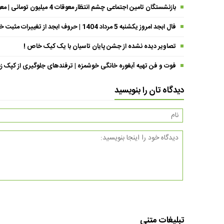
بازنشستگان تامین اجتماعی چشم انتظار معوقات 4 میلیون تومانی | معوقات فروردین حقوق بازنشستگان کی واریز می شود ؟
فال ابجد امروز یکشنبه 5 مرداد 1404 | حروف ابجد از تغییرات مثبت خبر می‌دهند !
تصاویر دیده نشده از جشن پایان تاسیان با یک کیک خاص !
فوت و فن تهیه آبغوره خانگی خوشمزه | ترفندهای جلوگیری از کپک زد
دیدگاه تان را بنویسید
تبلیغات متنی