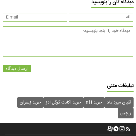
دیدگاه تان را بنویسید
ارسال دیدگاه
تبلیغات متنی
قلیان میرداماد
خرید nft
خرید اکانت گوگل ادز
خرید زعفران
زرچین