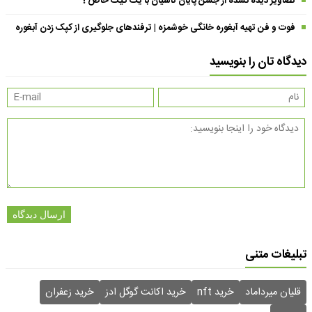
تصاویر دیده نشده از جشن پایان تاسیان با یک کیک خاص !
فوت و فن تهیه آبغوره خانگی خوشمزه | ترفندهای جلوگیری از کپک زدن آبغوره
دیدگاه تان را بنویسید
ارسال دیدگاه
تبلیغات متنی
قلیان میرداماد
خرید nft
خرید اکانت گوگل ادز
خرید زعفران