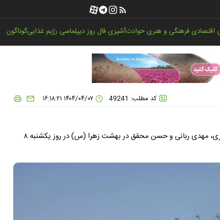
اقتصادی
فرهنگی و هنری
حوادث
آشپزی
فال روز
دیپلماسی
رژیم غذایی
گوناگون
کد مطلب: 49241
۱۴۰۴/۰۴/۰۷ ۱۶:۱۸:۲۱
مراسم خاکسپاری سرداران شهید امیرعلی حاجی‌زاده، محمود باقری، مهدی ربانی و حسن محقق در بهشت زهرا (س) در روز یکشنبه ۸