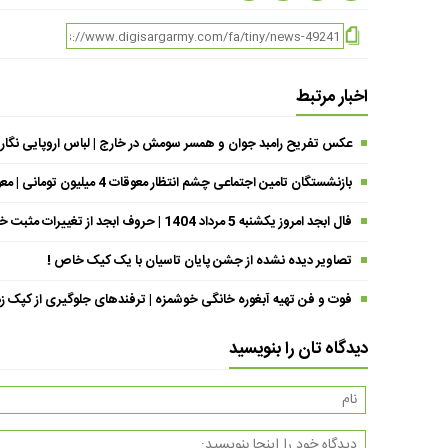
اخبار مرتبط
عکس تفریح رامبد جوان و همسر سومش در خارج | لباس اروپایی نگار
بازنشستگان تامین اجتماعی چشم انتظار معوقات 4 میلیون تومانی | معوقات فروردین حقوق بازنشستگان کی واریز می شود ؟
فال ابجد امروز یکشنبه 5 مرداد 1404 | حروف ابجد از تغییرات مثبت خبر می‌دهند !
تصاویر دیده نشده از جشن پایان تاسیان با یک کیک خاص !
فوت و فن تهیه آبغوره خانگی خوشمزه | ترفندهای جلوگیری از کپک زد
دیدگاه تان را بنویسید