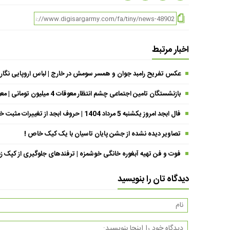
اخبار مرتبط
عکس تفریح رامبد جوان و همسر سومش در خارج | لباس اروپایی نگار
بازنشستگان تامین اجتماعی چشم انتظار معوقات 4 میلیون تومانی | معوقات فروردین حقوق بازنشستگان کی واریز می شود ؟
فال ابجد امروز یکشنبه 5 مرداد 1404 | حروف ابجد از تغییرات مثبت خبر می‌دهند !
تصاویر دیده نشده از جشن پایان تاسیان با یک کیک خاص !
فوت و فن تهیه آبغوره خانگی خوشمزه | ترفندهای جلوگیری از کپک زد
دیدگاه تان را بنویسید