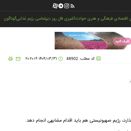
اقتصادی
فرهنگی و هنری
حوادث
آشپزی
فال روز
دیپلماسی
رژیم غذایی
گوناگون
کد مطلب: 48902
۱۴۰۴/۰۳/۳۱ ۲۰:۲۰:۱۹
.
 بگذارد، رژیم صهیونیستی هم باید اقدام مشابهی انجام دهد.