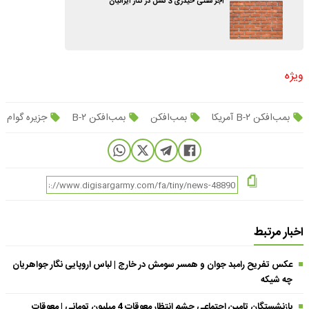
آجر سنتی حیدری 3 نسل در کنار ایرانیان
ویژه
بمب‌افکن B-۲ آمریکا
بمب‌افکن
بمب‌افکن B-۲
جزیره گوام
اخبار مرتبط
عکس تفریح رامبد جوان و همسر سومش در خارج | لباس اروپایی نگار جواهریان
چه شیکه
بازنشستگان تامین اجتماعی چشم انتظار معوقات 4 میلیون تومانی | معوقات