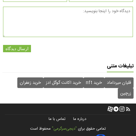
ارسال دیدگاه
تبلیغات متنی
قلیان میرداماد
خرید nft
خرید اکانت گوگل ادز
خرید زعفران
زرچین
درباره ما
تماس با ما
تمامی حقوق برای
"دیجی‌سرگرمی"
محفوظ است