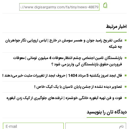
اخبار مرتبط
عکس تفریح رامبد جوان و همسر سومش در خارج | لباس اروپایی نگار جواهریان
چه شیکه
بازنشستگان تامین اجتماعی چشم انتظار معوقات 4 میلیون تومانی | معوقات
فروردین حقوق بازنشستگان کی واریز می شود ؟
فال ابجد امروز یکشنبه 5 مرداد 1404 | حروف ابجد از تغییرات مثبت خبر می‌دهند !
تصاویر دیده نشده از جشن پایان تاسیان با یک کیک خاص !
فوت و فن تهیه آبغوره خانگی خوشمزه | ترفندهای جلوگیری از کپک زدن آبغوره
دیدگاه تان را بنویسید