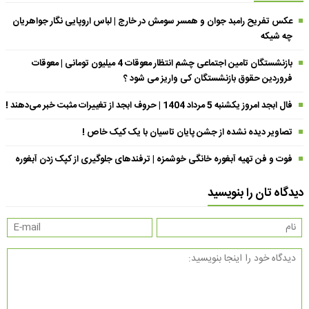
عکس تفریح رامبد جوان و همسر سومش در خارج | لباس اروپایی نگار جواهریان
چه شیکه
بازنشستگان تامین اجتماعی چشم انتظار معوقات 4 میلیون تومانی | معوقات
فروردین حقوق بازنشستگان کی واریز می شود ؟
فال ابجد امروز یکشنبه 5 مرداد 1404 | حروف ابجد از تغییرات مثبت خبر می‌دهند !
تصاویر دیده نشده از جشن پایان تاسیان با یک کیک خاص !
فوت و فن تهیه آبغوره خانگی خوشمزه | ترفندهای جلوگیری از کپک زدن آبغوره
دیدگاه تان را بنویسید