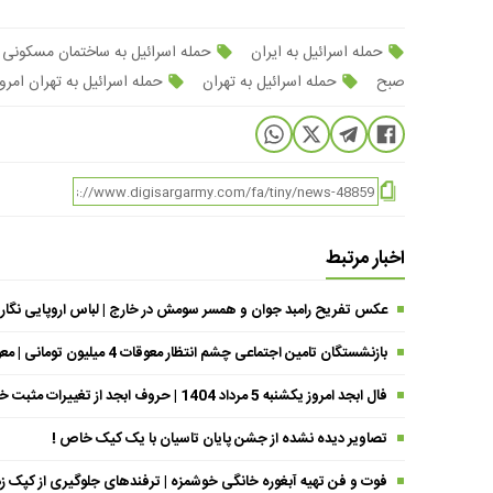
حمله اسرائیل به ایران
حمله اسرائیل به ساختمان مسکونی
صبح
حمله اسرائیل به تهران
حمله اسرائیل به تهران امرو
اخبار مرتبط
عکس تفریح رامبد جوان و همسر سومش در خارج | لباس اروپایی نگار
بازنشستگان تامین اجتماعی چشم انتظار معوقات 4 میلیون تومانی | معوقات فروردین حقوق بازنشستگان کی واریز می شود ؟
فال ابجد امروز یکشنبه 5 مرداد 1404 | حروف ابجد از تغییرات مثبت خبر می‌دهند !
تصاویر دیده نشده از جشن پایان تاسیان با یک کیک خاص !
فوت و فن تهیه آبغوره خانگی خوشمزه | ترفندهای جلوگیری از کپک زد