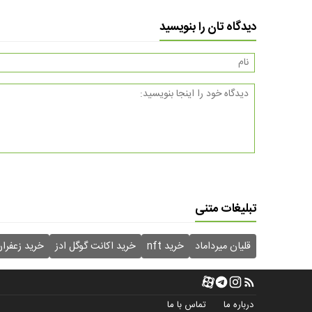
دیدگاه تان را بنویسید
تبلیغات متنی
قلیان میرداماد
خرید nft
خرید اکانت گوگل ادز
خرید زعفرا
درباره ما
تماس با ما