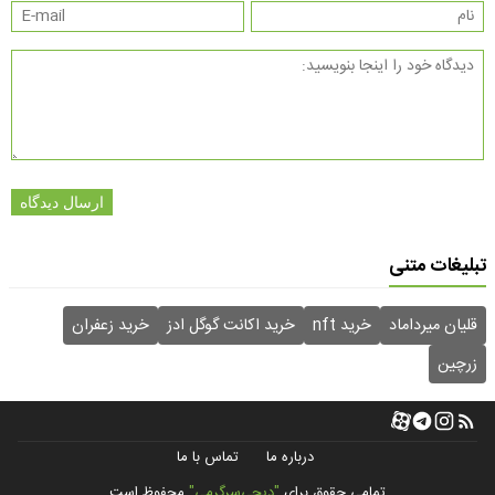
ارسال دیدگاه
تبلیغات متنی
قلیان میرداماد
خرید nft
خرید اکانت گوگل ادز
خرید زعفران
زرچین
درباره ما
تماس با ما
تمامی حقوق برای
"دیجی‌سرگرمی"
محفوظ است