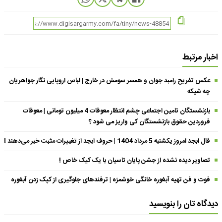
اخبار مرتبط
عکس تفریح رامبد جوان و همسر سومش در خارج | لباس اروپایی نگار جواهریان
چه شیکه
بازنشستگان تامین اجتماعی چشم انتظار معوقات 4 میلیون تومانی | معوقات
فروردین حقوق بازنشستگان کی واریز می شود ؟
فال ابجد امروز یکشنبه 5 مرداد 1404 | حروف ابجد از تغییرات مثبت خبر می‌دهند !
تصاویر دیده نشده از جشن پایان تاسیان با یک کیک خاص !
فوت و فن تهیه آبغوره خانگی خوشمزه | ترفندهای جلوگیری از کپک زدن آبغوره
دیدگاه تان را بنویسید