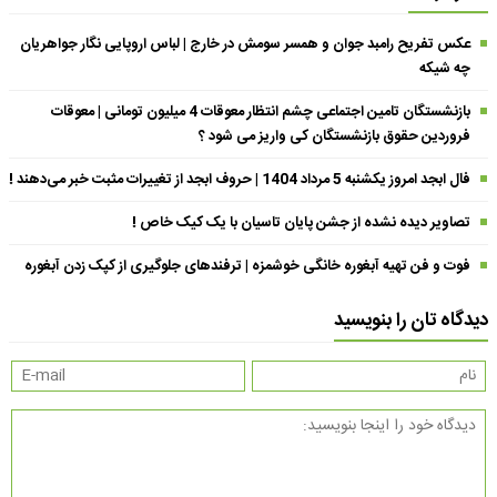
عکس تفریح رامبد جوان و همسر سومش در خارج | لباس اروپایی نگار جواهریان
چه شیکه
بازنشستگان تامین اجتماعی چشم انتظار معوقات 4 میلیون تومانی | معوقات
فروردین حقوق بازنشستگان کی واریز می شود ؟
فال ابجد امروز یکشنبه 5 مرداد 1404 | حروف ابجد از تغییرات مثبت خبر می‌دهند !
تصاویر دیده نشده از جشن پایان تاسیان با یک کیک خاص !
فوت و فن تهیه آبغوره خانگی خوشمزه | ترفندهای جلوگیری از کپک زدن آبغوره
دیدگاه تان را بنویسید