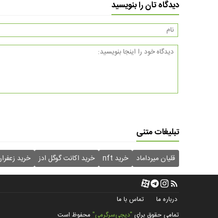
دیدگاه تان را بنویسید
تبلیغات متنی
قلیان میرداماد
خرید nft
خرید اکانت گوگل ادز
خرید زعفرا
درباره ما
تماس با ما
تمامی حقوق برای
"دیجی‌سرگرمی"
محفوظ است