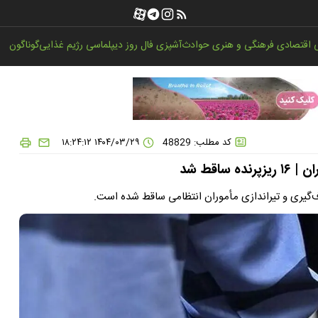
اقتصادی
فرهنگی و هنری
حوادث
آشپزی
فال روز
دیپلماسی
رژیم غذایی
گوناگون
کد مطلب: 48829
۱۴۰۴/۰۳/۲۹ ۱۸:۲۴:۱۲