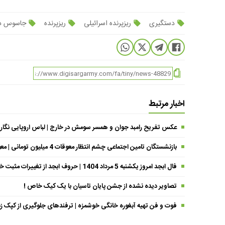
دستگیری
ریزپرنده اسرائیلی
ریزپرنده
جاسوس د
اخبار مرتبط
عکس تفریح رامبد جوان و همسر سومش در خارج | لباس اروپایی نگار
بازنشستگان تامین اجتماعی چشم انتظار معوقات 4 میلیون تومانی | معوقات فروردین حقوق بازنشستگان کی واریز می شود ؟
فال ابجد امروز یکشنبه 5 مرداد 1404 | حروف ابجد از تغییرات مثبت خبر می‌دهند !
تصاویر دیده نشده از جشن پایان تاسیان با یک کیک خاص !
فوت و فن تهیه آبغوره خانگی خوشمزه | ترفندهای جلوگیری از کپک زد