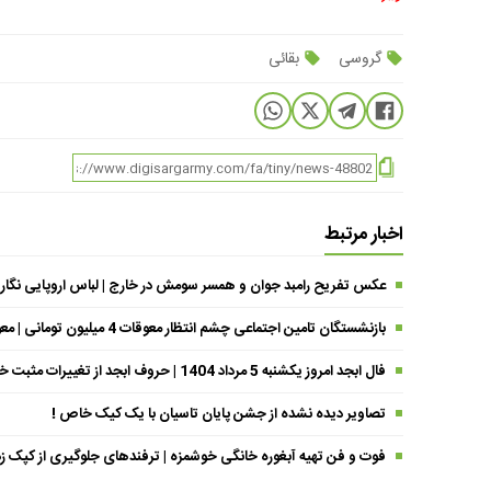
گروسی
بقائی
اخبار مرتبط
عکس تفریح رامبد جوان و همسر سومش در خارج | لباس اروپایی نگار
بازنشستگان تامین اجتماعی چشم انتظار معوقات 4 میلیون تومانی | معوقات فروردین حقوق بازنشستگان کی واریز می شود ؟
فال ابجد امروز یکشنبه 5 مرداد 1404 | حروف ابجد از تغییرات مثبت خبر می‌دهند !
تصاویر دیده نشده از جشن پایان تاسیان با یک کیک خاص !
فوت و فن تهیه آبغوره خانگی خوشمزه | ترفندهای جلوگیری از کپک زد