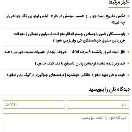
اخبار مرتبط
عکس تفریح رامبد جوان و همسر سومش در خارج | لباس اروپایی نگار جواهریان
چه شیکه
بازنشستگان تامین اجتماعی چشم انتظار معوقات 4 میلیون تومانی | معوقات
فروردین حقوق بازنشستگان کی واریز می شود ؟
فال ابجد امروز یکشنبه 5 مرداد 1404 | حروف ابجد از تغییرات مثبت خبر می‌دهند !
تصاویر دیده نشده از جشن پایان تاسیان با یک کیک خاص !
فوت و فن تهیه آبغوره خانگی خوشمزه | ترفندهای جلوگیری از کپک زدن آبغوره
دیدگاه تان را بنویسید