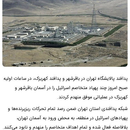
پدافند پالایشگاه تهران در باقرشهر و ‌پدافند‌ کهریزک، در ساعات اولیه
صبح امروز چند‌ پهپاد متخاصم اسرائیل را در آسمان باقرشهر و
کهریزک در عملیاتی موفق منهدم کردند.
شبکه پدافندی استان تهران ضمن رصد تمام تحرکات ریزپرنده‌ها و
پهپادهای اسرائیل در منطقه، به محض ورود به آسمان تهران،
بلافاصله فعال شده و تمام اهداف متخاصم را منهدم و نابود می‌کنند.