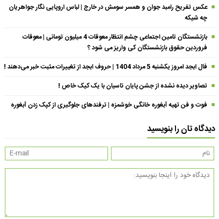
عکس تفریح رامبد جوان و همسر سومش در خارج | لباس اروپایی نگار جواهریان
چه شیکه
بازنشستگان تامین اجتماعی چشم انتظار معوقات 4 میلیون تومانی | معوقات
فروردین حقوق بازنشستگان کی واریز می شود ؟
فال ابجد امروز یکشنبه 5 مرداد 1404 | حروف ابجد از تغییرات مثبت خبر می‌دهند !
تصاویر دیده نشده از جشن پایان تاسیان با یک کیک خاص !
فوت و فن تهیه آبغوره خانگی خوشمزه | ترفندهای جلوگیری از کپک زدن آبغوره
دیدگاه تان را بنویسید