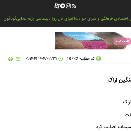
اقتصادی
فرهنگی و هنری
حوادث
آشپزی
فال روز
دیپلماسی
رژیم غذایی
گوناگون
کد مطلب: 48782
۱۴۰۴/۰۳/۲۹ ۰۹:۱۴:۴۱
نگین اراک