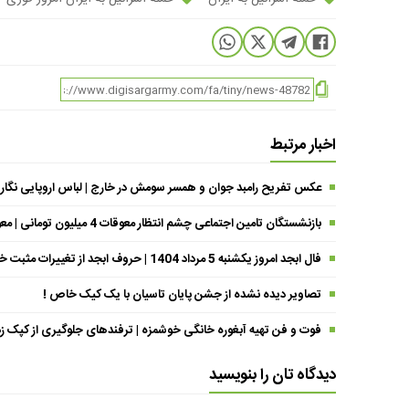
اخبار مرتبط
عکس تفریح رامبد جوان و همسر سومش در خارج | لباس اروپایی نگار
بازنشستگان تامین اجتماعی چشم انتظار معوقات 4 میلیون تومانی | معوقات فروردین حقوق بازنشستگان کی واریز می شود ؟
فال ابجد امروز یکشنبه 5 مرداد 1404 | حروف ابجد از تغییرات مثبت خبر می‌دهند !
تصاویر دیده نشده از جشن پایان تاسیان با یک کیک خاص !
فوت و فن تهیه آبغوره خانگی خوشمزه | ترفندهای جلوگیری از کپک زد
دیدگاه تان را بنویسید