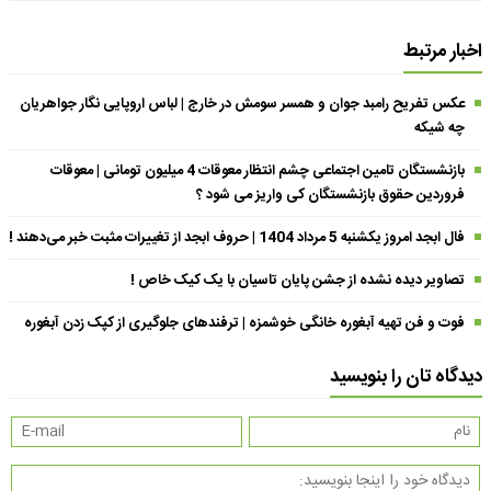
اخبار مرتبط
عکس تفریح رامبد جوان و همسر سومش در خارج | لباس اروپایی نگار جواهریان
چه شیکه
بازنشستگان تامین اجتماعی چشم انتظار معوقات 4 میلیون تومانی | معوقات
فروردین حقوق بازنشستگان کی واریز می شود ؟
فال ابجد امروز یکشنبه 5 مرداد 1404 | حروف ابجد از تغییرات مثبت خبر می‌دهند !
تصاویر دیده نشده از جشن پایان تاسیان با یک کیک خاص !
فوت و فن تهیه آبغوره خانگی خوشمزه | ترفندهای جلوگیری از کپک زدن آبغوره
دیدگاه تان را بنویسید