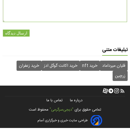
ارسال دیدگاه
تبلیغات متنی
قلیان میرداماد
خرید nft
خرید اکانت گوگل ادز
خرید زعفران
زرچین
درباره ما
تماس با ما
تمامی حقوق برای
"دیجی‌سرگرمی"
محفوظ است
طراحی سایت خبری و خبرگزاری آسام