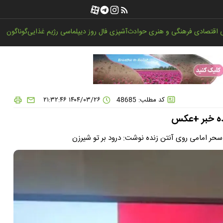
اقتصادی
فرهنگی و هنری
حوادث
آشپزی
فال روز
دیپلماسی
رژیم غذایی
گوناگون
کد مطلب: 48685
۱۴۰۴/۰۳/۲۶ ۲۱:۳۲:۴۶
نده خبر +عکس
 سحر امامی روی آنتن زنده نوشت: درود بر تو شیرزن