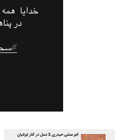
آجر سنتی حیدری 3 نسل در کنار ایرانیان