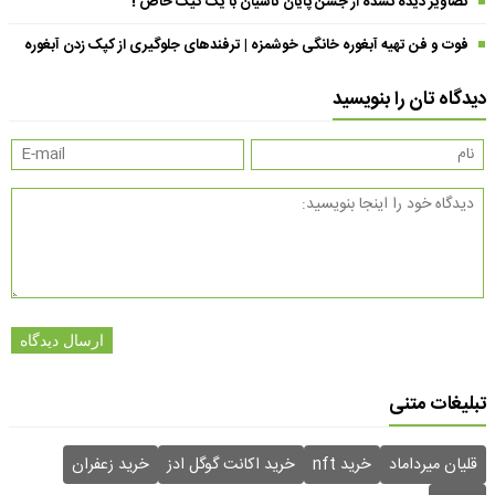
تصاویر دیده نشده از جشن پایان تاسیان با یک کیک خاص !
فوت و فن تهیه آبغوره خانگی خوشمزه | ترفندهای جلوگیری از کپک زدن آبغوره
دیدگاه تان را بنویسید
ارسال دیدگاه
تبلیغات متنی
قلیان میرداماد
خرید nft
خرید اکانت گوگل ادز
خرید زعفران