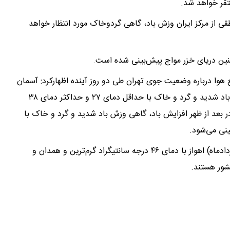
ی از مرکز ایران وزش باد، گاهی گردوخاک مورد انتظار خواهد
نین دریای خزر مواج پیش‌بینی شده است.
وا درباره وضعیت جوی تهران طی دو روز آینده اظهارکرد: آسمان
تهران فردا (۲۷ خردادماه) کمی ابری در بعد از ظهر افزایش باد شدید و گرد و خاک با حداقل دمای ۲۷ و حداکثر دمای ۳۸
(۲۸ خردادماه) کمی ابری در بعد از ظهر افزایش باد، گاهی وزش باد شدید و گرد و خاک با
ضیاییان در پایان گفت: طی فردا و پس فردا (۲۷ و ۲۸ خردادماه) اهواز با دمای ۴۶ درجه سانتیگراد گرم‌ترین و همدان و