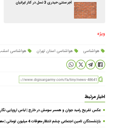
آجر سنتی حیدری 3 نسل در کنار ایرانیان
ویژه
هواشناسی
هواشناسی استان تهران
هواشناسی امشب
اخبار مرتبط
عکس تفریح رامبد جوان و همسر سومش در خارج | لباس اروپایی نگار
بازنشستگان تامین اجتماعی چشم انتظار معوقات 4 میلیون تومانی | معوقات فروردین حقوق بازنشستگان کی واریز می شود ؟