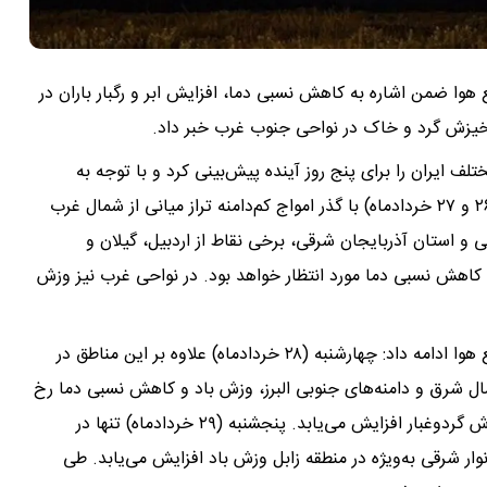
ا ضمن اشاره به کاهش نسبی دما، افزایش ابر و رگبار باران در
 خیزش گرد و خاک در نواحی جنوب غرب خبر داد.
ف ایران را برای پنج روز آینده پیش‌بینی کرد و با توجه به
بررسی نقشه‌های همدیدی هواشناسی گفت: امروز و فردا (۲۶ و ۲۷ خردادماه) با گذر امواج کم‌دامنه تراز میانی از شمال غرب
ی و استان آذربایجان شرقی، برخی نقاط از اردبیل، گیلان و
و کاهش نسبی دما مورد انتظار خواهد بود. در نواحی غرب نیز وزش
رئیس مرکز ملی پیش‌بینی و مدیریت بحران مخاطرات وضع هوا ادامه داد: چهارشنبه (۲۸ خردادماه) علاوه بر این مناطق در
ال شرق و دامنه‌های جنوبی البرز، وزش باد و کاهش نسبی دما رخ
می‌دهد. طی این روز در نواحی جنوب غرب وزش باد و خیزش گردوغبار افزایش می‌یابد. پنجشنبه (۲۹ خردادماه) تنها در
وار شرقی به‌ویژه در منطقه زابل وزش باد افزایش می‌یابد. طی