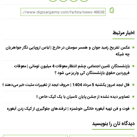
اخبار مرتبط
عکس تفریح رامبد جوان و همسر سومش در خارج | لباس اروپایی نگار جواهریان
چه شیکه
بازنشستگان تامین اجتماعی چشم انتظار معوقات 4 میلیون تومانی | معوقات
فروردین حقوق بازنشستگان کی واریز می شود ؟
فال ابجد امروز یکشنبه 5 مرداد 1404 | حروف ابجد از تغییرات مثبت خبر می‌دهند !
تصاویر دیده نشده از جشن پایان تاسیان با یک کیک خاص !
فوت و فن تهیه آبغوره خانگی خوشمزه | ترفندهای جلوگیری از کپک زدن آبغوره
دیدگاه تان را بنویسید