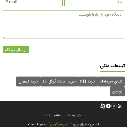
ارسال دیدگاه
تبلیغات متنی
قلیان میرداماد
خرید nft
خرید اکانت گوگل ادز
خرید زعفران
زرچین
درباره ما
تماس با ما
تمامی حقوق برای
"دیجی‌سرگرمی"
محفوظ است