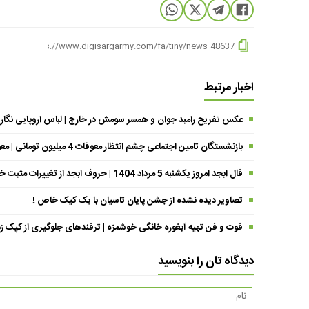
اخبار مرتبط
عکس تفریح رامبد جوان و همسر سومش در خارج | لباس اروپایی نگار
بازنشستگان تامین اجتماعی چشم انتظار معوقات 4 میلیون تومانی | معوقات فروردین حقوق بازنشستگان کی واریز می شود ؟
فال ابجد امروز یکشنبه 5 مرداد 1404 | حروف ابجد از تغییرات مثبت خبر می‌دهند !
تصاویر دیده نشده از جشن پایان تاسیان با یک کیک خاص !
فوت و فن تهیه آبغوره خانگی خوشمزه | ترفندهای جلوگیری از کپک زد
دیدگاه تان را بنویسید