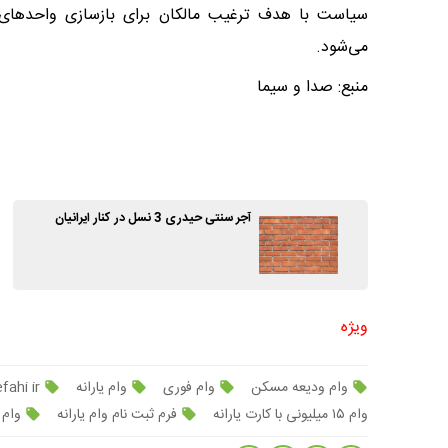
سیاست با هدف ترغیب مالکان برای بازسازی واحد‌های 
می‌شود.
منبع: صدا و سیما
آجر سنتی حیدری 3 نسل در کنار ایرانیان
ویژه
وام ودیعه مسکن
وام فوری
وام یارانه
Www refahi ir ثبت نام وام یارانه بگیران
وام ۱۵ میلیونی با کارت یارانه
فرم ثبت نام وام یارانه
وام 