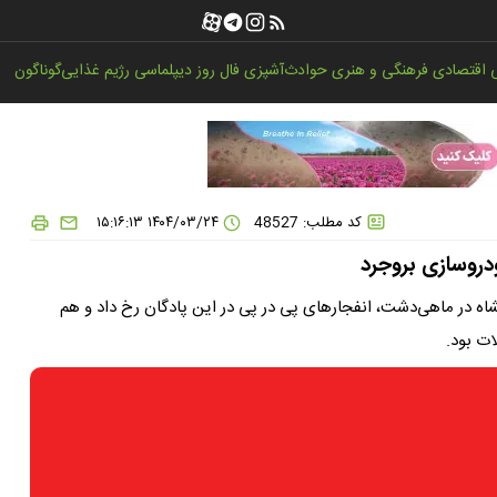
اقتصادی
فرهنگی و هنری
حوادث
آشپزی
فال روز
دیپلماسی
رژیم غذایی
گوناگون
کد مطلب: 48527
۱۴۰۴/۰۳/۲۴ ۱۵:۱۶:۱۳
دروسازی بروجرد
اه در ماهی‌دشت‌، انفجارهای پی در پی در این پادگان رخ داد و هم
ات بود.