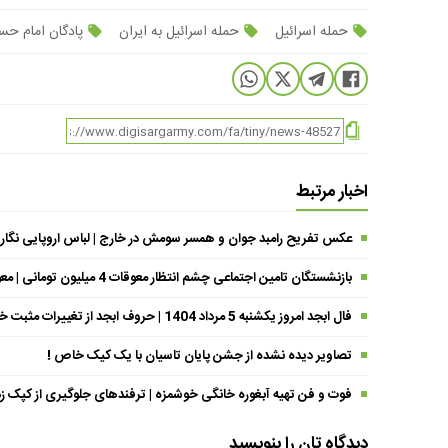
حمله اسرائیل
حمله اسرائیل به ایران
پادگان امام حس
اخبار مرتبط
عکس تفریح رامبد جوان و همسر سومش در خارج | لباس اروپایی نگار
بازنشستگان تامین اجتماعی چشم انتظار معوقات 4 میلیون تومانی | معوقات فروردین حقوق بازنشستگان کی واریز می شود ؟
فال ابجد امروز یکشنبه 5 مرداد 1404 | حروف ابجد از تغییرات مثبت خبر می‌دهند !
تصاویر دیده نشده از جشن پایان تاسیان با یک کیک خاص !
فوت و فن تهیه آبغوره خانگی خوشمزه | ترفندهای جلوگیری از کپک زد
دیدگاه تان را بنویسید