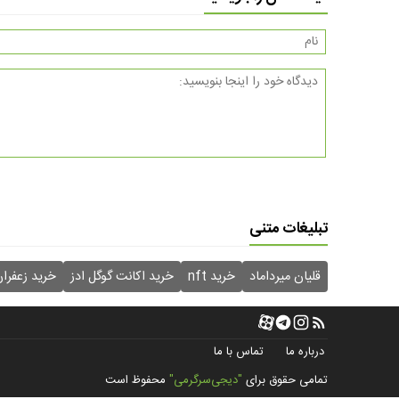
تبلیغات متنی
قلیان میرداماد
خرید nft
خرید اکانت گوگل ادز
خرید زعفرا
درباره ما
تماس با ما
تمامی حقوق برای
"دیجی‌سرگرمی"
محفوظ است