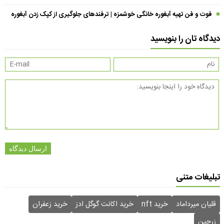
فوت و فن تهیه آبغوره خانگی خوشمزه | ترفندهای جلوگیری از کپک زدن آبغوره
دیدگاه تان را بنویسید
ارسال دیدگاه
تبلیغات متنی
قلیان میرداماد
خرید nft
خرید اکانت گوگل ادز
خرید زعفران
زرچین