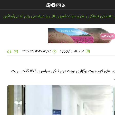
اقتصادی
فرهنگی و هنری
حوادث
آشپزی
فال روز
دیپلماسی
رژیم غذایی
گوناگون
کد مطلب: 48507
۱۴۰۴/۰۳/۲۴ ۱۳:۲۰:۴۹
رئیس سازمان سنجش آموزش کشور با تاکید بر انجام برنامه ریزی های لازم جهت برگزاری نوبت دوم کنکور سراسری ۱۴۰۴ گفت: نوبت