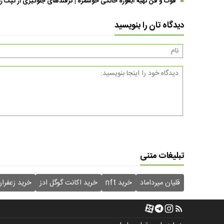
فوت و فن تهیه آبغوره خانگی خوشمزه | ترفندهای جلوگیری از کپک زد
دیدگاه تان را بنویسید
تبلیغات متنی
قلیان میرداماد
خرید nft
خرید اکانت گوگل ادز
خرید زعفرا