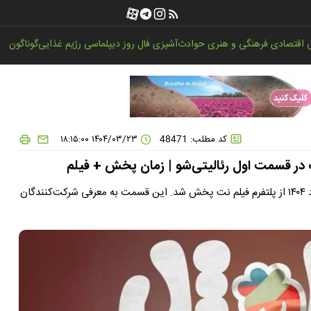
اقتصادی
فرهنگی و هنری
حوادث
آشپزی
فال روز
دیپلماسی
رژیم غذایی
گوناگون
کد مطلب: 48471
۱۴۰۴/۰۳/۲۳ ۱۸:۱۵:۰۰
وف در قسمت اول رئالیتی‌شو | زمان پخش + فیلم
قسمت اول رئالیتی‌شوی «کارناوال» ساعت ۲۰ چهارشنبه ۲۱ خرداد ۱۴۰۴ از پلتفرم فیلم نت پخش شد. این قسمت به معرفی شرکت‌کنندگان