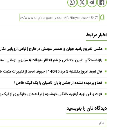
اخبار مرتبط
عکس تفریح رامبد جوان و همسر سومش در خارج | لباس اروپایی نگار
بازنشستگان تامین اجتماعی چشم انتظار معوقات 4 میلیون تومانی | معوقات فروردین حقوق بازنشستگان کی واریز می شود ؟
فال ابجد امروز یکشنبه 5 مرداد 1404 | حروف ابجد از تغییرات مثبت خبر می‌دهند !
تصاویر دیده نشده از جشن پایان تاسیان با یک کیک خاص !
فوت و فن تهیه آبغوره خانگی خوشمزه | ترفندهای جلوگیری از کپک زد
دیدگاه تان را بنویسید