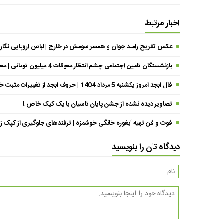
اخبار مرتبط
عکس تفریح رامبد جوان و همسر سومش در خارج | لباس اروپایی نگار
بازنشستگان تامین اجتماعی چشم انتظار معوقات 4 میلیون تومانی | معوقات فروردین حقوق بازنشستگان کی واریز می شود ؟
فال ابجد امروز یکشنبه 5 مرداد 1404 | حروف ابجد از تغییرات مثبت خبر می‌دهند !
تصاویر دیده نشده از جشن پایان تاسیان با یک کیک خاص !
فوت و فن تهیه آبغوره خانگی خوشمزه | ترفندهای جلوگیری از کپک زد
دیدگاه تان را بنویسید