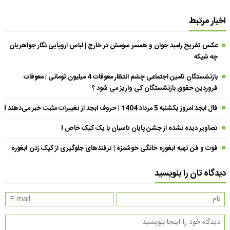
اخبار مرتبط
عکس تفریح رامبد جوان و همسر سومش در خارج | لباس اروپایی نگار جواهریان
چه شیکه
بازنشستگان تامین اجتماعی چشم انتظار معوقات 4 میلیون تومانی | معوقات
فروردین حقوق بازنشستگان کی واریز می شود ؟
فال ابجد امروز یکشنبه 5 مرداد 1404 | حروف ابجد از تغییرات مثبت خبر می‌دهند !
تصاویر دیده نشده از جشن پایان تاسیان با یک کیک خاص !
فوت و فن تهیه آبغوره خانگی خوشمزه | ترفندهای جلوگیری از کپک زدن آبغوره
دیدگاه تان را بنویسید