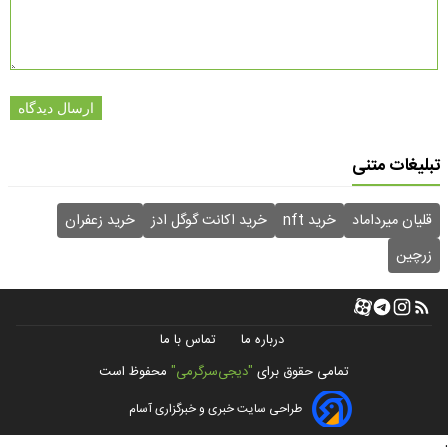
ارسال دیدگاه
تبلیغات متنی
قلیان میرداماد
خرید nft
خرید اکانت گوگل ادز
خرید زعفران
زرچین
درباره ما
تماس با ما
تمامی حقوق برای
"دیجی‌سرگرمی"
محفوظ است
طراحی سایت خبری و خبرگزاری آسام