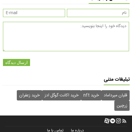
ارسال دیدگاه
تبلیغات متنی
قلیان میرداماد
خرید nft
خرید اکانت گوگل ادز
خرید زعفران
زرچین
درباره ما
تماس با ما