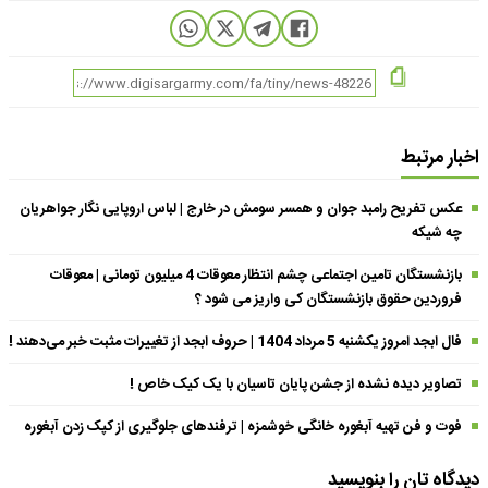
اخبار مرتبط
عکس تفریح رامبد جوان و همسر سومش در خارج | لباس اروپایی نگار جواهریان
چه شیکه
بازنشستگان تامین اجتماعی چشم انتظار معوقات 4 میلیون تومانی | معوقات
فروردین حقوق بازنشستگان کی واریز می شود ؟
فال ابجد امروز یکشنبه 5 مرداد 1404 | حروف ابجد از تغییرات مثبت خبر می‌دهند !
تصاویر دیده نشده از جشن پایان تاسیان با یک کیک خاص !
فوت و فن تهیه آبغوره خانگی خوشمزه | ترفندهای جلوگیری از کپک زدن آبغوره
دیدگاه تان را بنویسید