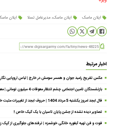
ویژه
ایلان ماسک
ایلان ماسک، مدیرعامل تسلا
ایلان ماس
اخبار مرتبط
عکس تفریح رامبد جوان و همسر سومش در خارج | لباس اروپایی نگار
بازنشستگان تامین اجتماعی چشم انتظار معوقات 4 میلیون تومانی | معوقات فروردین حقوق بازنشستگان کی واریز می شود ؟
فال ابجد امروز یکشنبه 5 مرداد 1404 | حروف ابجد از تغییرات مثبت خبر می‌دهند !
تصاویر دیده نشده از جشن پایان تاسیان با یک کیک خاص !
فوت و فن تهیه آبغوره خانگی خوشمزه | ترفندهای جلوگیری از کپک زد