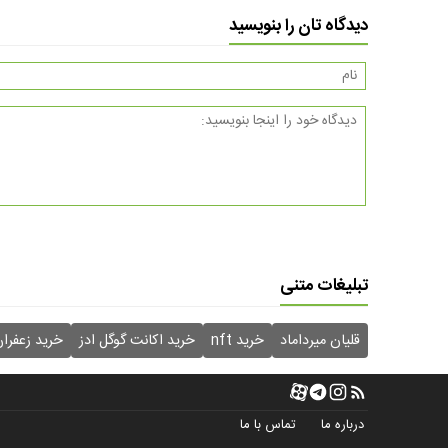
دیدگاه تان را بنویسید
تبلیغات متنی
قلیان میرداماد
خرید nft
خرید اکانت گوگل ادز
خرید زعفرا
درباره ما
تماس با ما