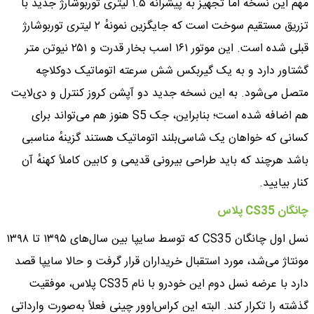
مهم این نسخه اما تجهیز به پیشرانهٔ ۱.۵ لیتری توربوشارژ جدید با
تزریق مستقیم سوخت است که جایگزین نمونهٔ ۲ لیتری توربوشارژ
قبلی شده است. این موتور ۱۶۱ اسب بخار قدرت و ۲۵۱ نیوتن متر
گشتاور دارد و به یک گیربکس شش سرعته اتوماتیک دوکلاچه
متصل می‌شود. به این نسخه جدید دو آپشن کروز کنترل و دی‌لایت
هم اضافه شده است؛ بنابراین، جک S5 هنوز هم می‌تواند برای
کسانی که خواهان یک شاسی‌بلند اتوماتیک هستند گزینهٔ مناسبی
باشد هرچند که باید طراحی بیرونی قدیمی و کابین کاملاً کهنهٔ آن
کنار بیایید.
چانگان CS35 پلاس
نسل اول چانگان CS35 که توسط سایپا بین سال‌های ۱۳۹۵ تا ۱۳۹۸
مونتاژ می‌شد، مورد استقبال خریداران قرار گرفت و حالا سایپا قصد
دارد با عرضه نسل دوم این خودرو با نام CS35 پلاس، موفقیت
گذشته را تکرار کند. البته این کراس‌اوور چینی فعلاً به‌صورت وارداتی