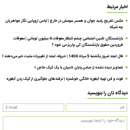
اخبار مرتبط
عکس تفریح رامبد جوان و همسر سومش در خارج | لباس اروپایی نگار جواهریان
چه شیکه
بازنشستگان تامین اجتماعی چشم انتظار معوقات 4 میلیون تومانی | معوقات
فروردین حقوق بازنشستگان کی واریز می شود ؟
فال ابجد امروز یکشنبه 5 مرداد 1404 | حروف ابجد از تغییرات مثبت خبر می‌دهند !
تصاویر دیده نشده از جشن پایان تاسیان با یک کیک خاص !
فوت و فن تهیه آبغوره خانگی خوشمزه | ترفندهای جلوگیری از کپک زدن آبغوره
دیدگاه تان را بنویسید