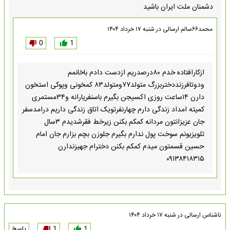
دشمنان ملت ایران باشید
محمد۶۶سالم
ارسالی در
شنبه ۱۷ خرداد ۱۴۰۴
0
1
ازکارافتاده خدم ۸۰درصدریم ازدست دادم باخانمم
ودوتافرزنددختربزرگ متولد۷۷ومتولد۸۳ کمخونی وپوکی استخون
دارن ۱۴ساعت روزی اکسیجن بگیرم باسنفریارانه و۳۴مستمری
کمیته امداد زندگی دارم چهارنفرتویک اتاق زندگی داریم درامدسفر
جان عزیزانتون مردانه کمکم بکنن زیرخط فقرشدیدم ۳سال
تلویزیونم سوخت پول ندارم بگیرم جلوزن بچم بزارم جان امام
حسین قسمتون میدم کمکم بکنن دخترام جهیزندارن
۰۹۱۳۸۴۱۸۳۱۵
ناشناس
ارسالی در
شنبه ۱۷ خرداد ۱۴۰۴
1
1
پاسخ